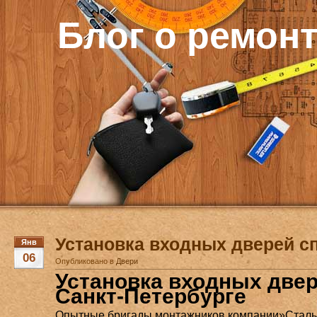
Блог о ремон
Установка входных дверей с
Янв
06
Опубликовано в
Двери
Установка входных двер
Санкт-Петербурге
Опытные бригады монтажников компании»Сталь