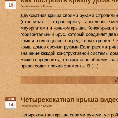
Как построить крышу дома ч
19
Опубликовано в
Крыша
Двухскатная крыша своими руками Стропильн
(стропила) — это распорки установленные ме
мауэрлатами и коньком крыши. Конек крыши э
горизонтальный брус, который соединяет две
крыши в одно целое, посредством стропил. Ч
крыш домов своими руками Если рассматрив
значение каждой конструктивной системы дом
можно определить, что крыша по общему зна
превосходит прочие элементы. В […]
Четырехскатная крыша виде
Июн
14
Опубликовано в
Крыша
Четырехскатная крыша своими руками, устрой