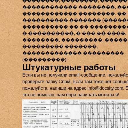
��������, ��������, ������
������������ ��������, ��
������������ ��������. ��
���������� ������� (�����
���������� �� �� ���������
� ����������, � ��� �� ����,
��������, ���������, �����
��������� �������,
������������� ���������
(���������).
Штукатурные работы
Если вы не получили email-сообщение, пожалуйс
проверьте папку Спам. Если там тоже нет сообще
пожалуйста, напиши на адрес info@docsity.com. 
это не помогло, нам пора начинать молиться!