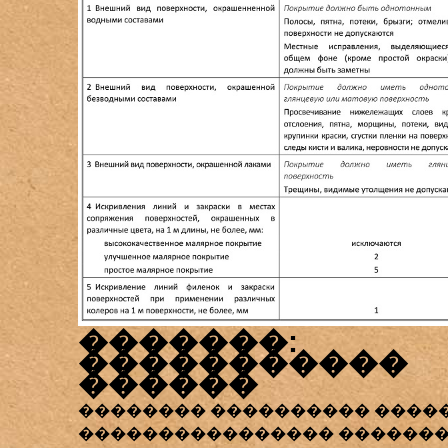
�������:
�����������
������
�������� ���������� �����
���������������� ������