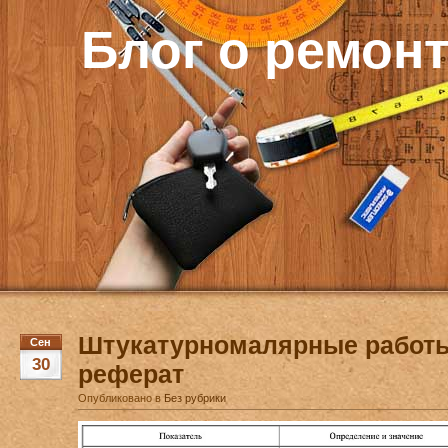
Блог о ремон
Штукатурномалярные работ
Сен
30
реферат
Опубликовано в
Без рубрики