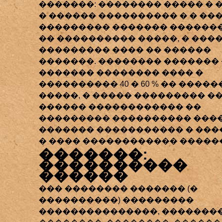
�������: �������� ����� � 
� ������ ���������� � � ��
��������� ������� ������
�� ���������� �����, � ���
��������� ���� �� ������
�������. �������� ������� 
������� �������� ���� �
���������� 40 � 60 % �� �����
�����, � ����� ��������� ��
������ ������������ ��
��������� ���������� ����
������� ����������� � ���
� ���� ������������ ������
�������:
����������
������
��� �������� ������� (�
����������) ���������
���������������, �������