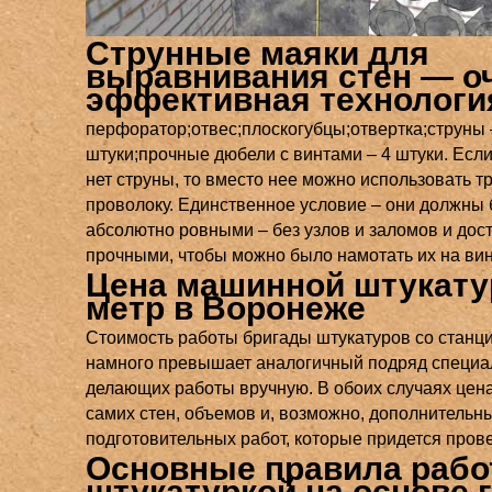
Струнные маяки для
выравнивания стен — о
эффективная технологи
перфоратор;отвес;плоскогубцы;отвертка;струны 
штуки;прочные дюбели с винтами – 4 штуки. Есл
нет струны, то вместо нее можно использовать т
проволоку. Единственное условие – они должны
абсолютно ровными – без узлов и заломов и дос
прочными, чтобы можно было намотать их на ви
Цена машинной штукату
метр в Воронеже
Стоимость работы бригады штукатуров со станц
намного превышает аналогичный подряд специа
делающих работы вручную. В обоих случаях цена
самих стен, объемов и, возможно, дополнительн
подготовительных работ, которые придется прове
Основные правила рабо
штукатуркой на основе 