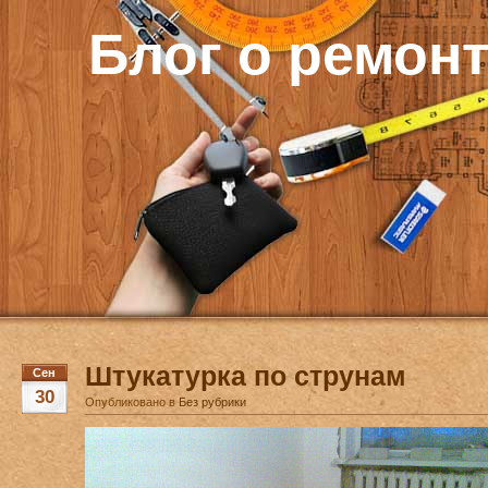
Блог о ремон
Штукатурка по струнам
Сен
30
Опубликовано в
Без рубрики