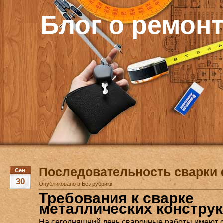
Блог о ремон
Последовательность сварки
Сен
30
Опубликовано в
Без рубрики
Требования к сварке
металлических констру
На сегодняшний день сварочные работы имеют 