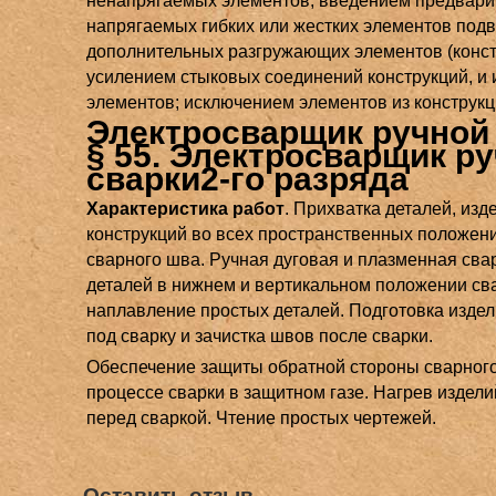
ненапрягаемых элементов; введением предвари
напрягаемых гибких или жестких элементов под
дополнительных разгружающих элементов (конст
усилением стыковых соединений конструкций, и 
элементов; исключением элементов из конструкц
Электросварщик ручной
§ 55. Электросварщик р
сварки2-го разряда
Характеристика работ
. Прихватка деталей, изд
конструкций во всех пространственных положен
сварного шва. Ручная дуговая и плазменная сва
деталей в нижнем и вертикальном положении св
наплавление простых деталей. Подготовка издел
под сварку и зачистка швов после сварки.
Обеспечение защиты обратной стороны сварног
процессе сварки в защитном газе. Нагрев издели
перед сваркой. Чтение простых чертежей.
Оставить отзыв