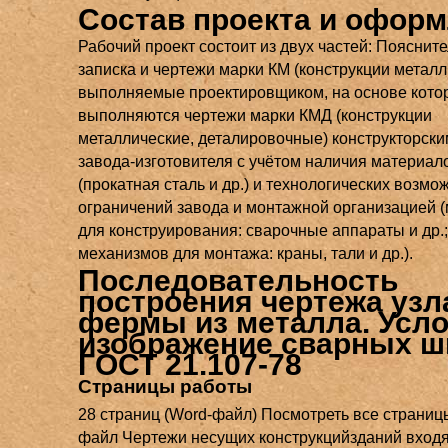
Состав проекта и офор
Рабочий проект состоит из двух частей: Пояснит
записка и чертежи марки КМ (конструкции металл
выполняемые проектировщиком, на основе кото
выполняются чертежи марки КМД (конструкции
металлические, деталировочные) конструкторски
завода-изготовителя с учётом наличия материал
(прокатная сталь и др.) и технологических возмо
ограничений завода и монтажной организацией 
для конструирования: сварочные аппараты и др.;
механизмов для монтажа: краны, тали и др.).
Последовательность
построения чертежа узл
фермы из металла. Усл
изображение сварных ш
ГОСТ 21.107-78
Страницы работы
28 страниц (Word-файл) Посмотреть все страниц
файл Чертежи несущих конструкцийзданий входя