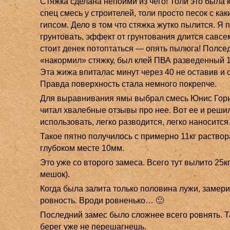
Стяжка сделана непойми из чего! Толи это была к
спец смесь у строителей, толи просто песок с как
гипсом. Дело в том что стяжка жутко пылится. Я 
грунтовать, эффект от грунтования длится савсем
стоит денек потоптаться — опять пылюга! Полсе
«накормил» стяжку, был клей ПВА разведенный 1
Эта жижа впиталас минут через 40 не оставив и 
Правда поверхность стала немного покрепче.
Для выравнивания ямы выбрал смесь Юнис Гори
читал хвалебные отзывы про нее. Вот ее и реши
использовать, легко разводится, легко наноситс
Такое пятно получилось с примерно 11кг раствор
глубоком месте 10мм.
Это уже со второго замеса. Всего тут вылито 25к
мешок).
Когда была залита только половина лужи, замери
ровность. Вроди ровненько… 🙂
Последний замес было сложнее всего ровнять. Та
берег уже не перешагнешь.