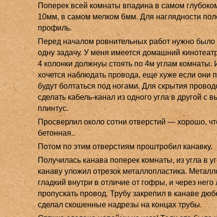
Поперек всей комнаты впадина в самом глубоко
10мм, в самом мелком 6мм. Для наглядности по
профиль.
Перед началом ровнительных работ нужно было
одну задачу. У меня имеется домашний кинотеатр 
4 колонки должнуы стоять по 4м углам комнаты. 
хочется наблюдать провода, еще хуже если они 
будут болтаться под ногами. Для скрытия прово
сделать кабель-канал из одного угла в другой с 
плинтус.
Просверлил около сотни отверстий — хорошо, чт
бетонная..
Потом по этим отверстиям проштробил канавку.
Получилась канава поперек комнаты, из угла в уг
канаву уложил отрезок металлопластика. Металл
гладкий внутри в отличие от гофры, и через него 
пропускать провод. Трубу закрепил в канаве дюб
сделал скошенные надрезы на концах трубы.