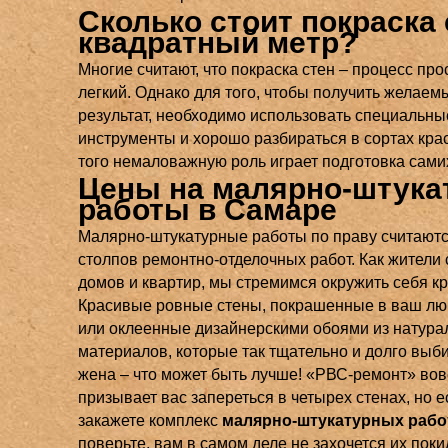
Сколько стоит покраска 
квадратный метр?
Многие считают, что покраска стен – процесс про
легкий. Однако для того, чтобы получить желаем
результат, необходимо использовать специальны
инструменты и хорошо разбираться в сортах кра
того немаловажную роль играет подготовка самих
Цены на малярно-штук
работы в Самаре
Малярно-штукатурные работы по праву считаютс
столпов ремонтно-отделочных работ. Как жители 
домов и квартир, мы стремимся окружить себя кр
Красивые ровные стены, покрашенные в ваш лю
или оклеенные дизайнерскими обоями из натура
материалов, которые так тщательно и долго выб
жена – что может быть лучше! «РВС-ремонт» вов
призывает вас запереться в четырех стенах, но 
закажете комплекс
малярно-штукатурных рабо
поверьте, вам в самом деле не захочется их поки