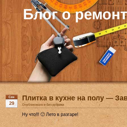
Блог о ремон
Плитка в кухне на полу — З
Сен
29
Опубликовано в
Без рубрики
Ну что!!! 🙂 Лето в разгаре!