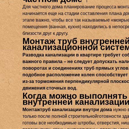
Для частного дома планирование процесса монт
начинается еще на стадии составления плана до
этапе важно, чтобы все так называемые «мокры
помещения (ванная, кухня) находились в непоср
близости друг к другу.
Монтаж труб внутренне
канализационной систе
Разводка канализации в квартире требует с
важного правила – не следует допускать нал
поворотах и соединениях труб прямых углов, 
подобное расположение колен способствует
из-за торможения перпендикулярной плоско
движения сточных вод
.
Когда можно выполнять
внутренней канализаци
Монтажтруб канализации внутри дома
нужно 
только после полной строительнойготовности зда
готовы все необходимые штробы, отверстия, ниш