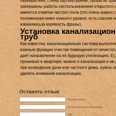
перекрытиях, стены оштукатурены, прорыты тра
завершены работы сиспользованием открытого о
имеются отметки чистого пола (это очень важно,т. 
положенная ниже нужного уровня, есть совсем н
извиняюсьза корявость фразы).
Установка канализацио
труб
Как известно, канализационная система выполня
важные функции очистки помещения от нечистот,
дает направление на их будущую утилизацию. Ес
проживая в квартире, можно о канализации и не 
при возведении дачи или частного дома, нужно 
уделить внимание канализации.
Оставить отзыв
Имя (обязательно)
Почта (не публикуется, обязательно)
Сайт