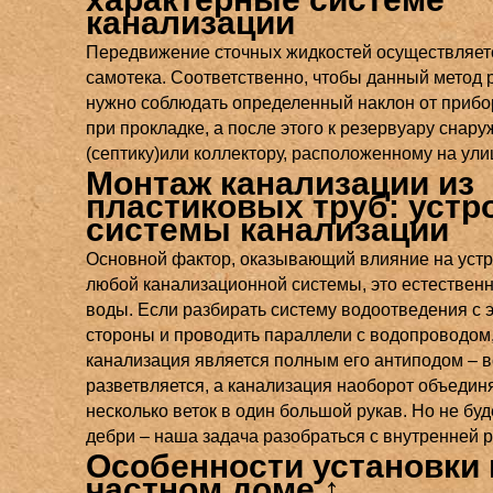
канализации
Передвижение сточных жидкостей осуществляет
самотека. Соответственно, чтобы данный метод 
нужно соблюдать определенный наклон от прибо
при прокладке, а после этого к резервуару снару
(септику)или коллектору, расположенному на ули
Монтаж канализации из
пластиковых труб: устр
системы канализации
Основной фактор, оказывающий влияние на уст
любой канализационной системы, это естественн
воды. Если разбирать систему водоотведения с 
стороны и проводить параллели с водопроводом,
канализация является полным его антиподом – 
разветвляется, а канализация наоборот объедин
несколько веток в один большой рукав. Но не буд
дебри – наша задача разобраться с внутренней р
Особенности установки 
частном доме ↑