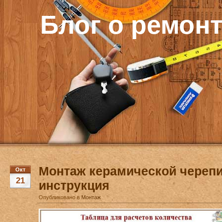
Блог о ремон
Монтаж керамической череп
Окт
21
инструкция
Опубликовано в
Монтаж