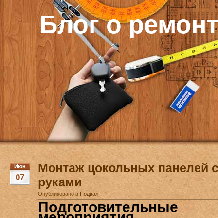
Блог о ремон
Монтаж цокольных панелей 
Июн
07
руками
Опубликовано в
Подвал
Подготовительные
мероприятия