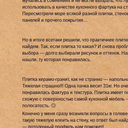
мучались в сомнениях и не могли выбрать, что л
использовать в качестве кухонного фартука на с
Пересмотрели море всякой разной плитки, стен
панелей и прочего покрытия…
Но в итоге всетаки решили, что практичнее плитк
найдем. Так, если плитка то какая? И снова проб
выбора — долго выбирали рисунок и оттенок. На
нашли, ту которая понравилась.
Плитка керамо-гранит, как не странно — напольн
Тяжелая страшно!!! Одна пачка весит 31кг. Но оч
понравилась фактура и текстура. Плитка имеет 
схожую с поверхностью самой кухонной мебель 
полосатость. 🙂
Конечно у меня сразу возникли вопросы в голове,
такую тяжелую клеить на стену, но ответ был на
— потолочный профиль нам поможет!