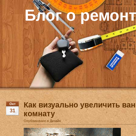
Блог о ремон
Как визуально увеличить ва
Окт
31
комнату
Опубликовано в
Дизайн