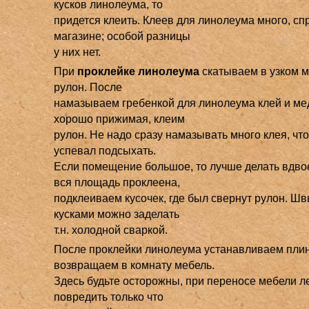
кусков линолеума, то
придется клеить. Клеев для линолеума много, сп
магазине; особой разницы
у них нет.
При
проклейке линолеума
скатываем в узком м
рулон. После
намазываем гребенкой для линолеума клей и ме
хорошо прижимая, клеим
рулон. Не надо сразу намазывать много клея, что
успевал подсыхать.
Если помещение большое, то лучше делать вдво
вся площадь проклеена,
подклеиваем кусочек, где был свернут рулон. Ш
кусками можно заделать
т.н. холодной сваркой.
После проклейки линолеума устанавливаем плин
возвращаем в комнату мебель.
Здесь будьте осторожны, при переносе мебели л
повредить только что