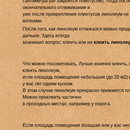
сантиметра (он закроется плинтусом). Тогда посл
окончательного отлеживания и
уже после прикрепления плинтусов линолеум не
волнами.
После того, как линолеум отлежался можно про
дальше. Здесь всегда
возникает вопрос: клеить или не
клеить линоле
Что можно посоветовать. Лучше конечно клеить,
клеить линолеум,
если площадь помещения небольшая (до 20 м2) 
у вас лег одним куском.
В этом случае линолеум прекрасно прижмется п
Можно проклеить частично
в проходных местах, например у порога.
Если площадь помещения большая или у вас нес