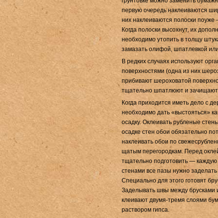
грунтовке можно заменить бумаж
первую очередь наклеиваются ши­р
них накле­иваются полоски поуже —
Когда полоски высохнут, их допол
необходимо утопить в толщу штук
замазать олифой, шпатлевкой или
В редких случаях используют орга
поверхностями (одна из них ше­рох
прибива­ют шероховатой поверхнос
тщательно шпатлюют и зачищают
Когда приходится иметь дело с
де
необходимо дать «выстояться» как
осадку. Ок­леивать рубленые стены
осадке стен обои обязательно пот
наклеивать обои по свежесрублен
щатым перегородкам. Перед оклей
тщательно подготовить — каждую 
стенами все пазы нужно заделать 
Специально для этого готовят бру
Заделывать швы между брусками и
клеивают двумя-тремя слоями бу
раствором гипса.