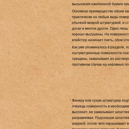
высыхания наклеенной бумаги при
Основное преимущество обоев зак
практически на любые виды по­вер
обычной мок­рой штукатуркой, и с
доски и многое другое. Одно лиш
хорошо высушены. На поверхностя
клейстер начинает гнить, обои от
Как уже упоминалось в разделе, 
оштукатуренные поверхности сна
трещины, замазывают их растворо
противном случае на неровных по
Фанеру или сухую штукатурку
под
очередь поверхность в необ­ходим
вы­сохнет, ее замазывают шпатлев
разравнивая. Подсохшую шпатлевк
шкуркой, после чего окрашивают в