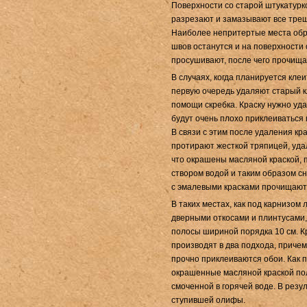
Поверхности
со старой штукатур
разрезают и замазывают все тре
Наиболее непритертые места обра
швов останутся и на поверхности
просушивают, после чего прочища
В случаях, когда планируется кле
первую очередь удаляют старый к
помощи скребка. Краску нужно уда
будут очень плохо приклеиваться 
В связи с этим после удаления кр
протирают жесткой тряпицей, удал
что окрашены масля­ной краской,
створом водой и таким образом с
с эмалевыми красками про­чищают
В таких местах, как под карнизом
дверными откосами и плинтуса­ми
полосы шириной порядка 10 см. Кр
производят в два подхода, причем
прочно прикле­иваются обои. Как 
окрашенные масляной краской по
смоченной в горячей воде. В резу
ступившей олифы.