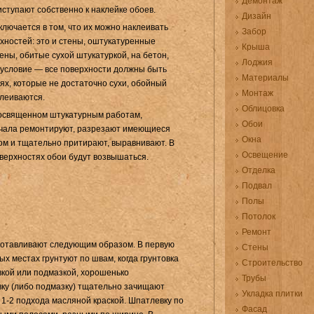
Демонтаж
ступают собственно к наклейке обоев.
Дизайн
лючается в том, что их можно наклеивать
Забор
хностей: это и стены, оштукатуренные
Крыша
тены, обитые сухой штукатуркой, на бетон,
Лоджия
ь условие — все поверхности должны быть
Материалы
х, которые не достаточно сухи, обойный
Монтаж
клеиваются.
Облицовка
посвященном шту­катурным работам,
Обои
­чала ремонтируют, разрезают имеющиеся
Окна
м и тщательно притирают, вы­равнивают. В
Освещение
верхно­стях обои будут возвышаться.
Отделка
Подвал
Полы
Потолок
Ремонт
готавливают сле­дующим образом. В первую
Стены
ых местах грунтуют по швам, когда грунтовка
Строительство
кой или подмазкой, хо­рошенько
Трубы
у (либо под­мазку) тщательно зачищают
Укладка плитки
 1-2 подхода масляной краской. Шпатлев­ку по
Фасад