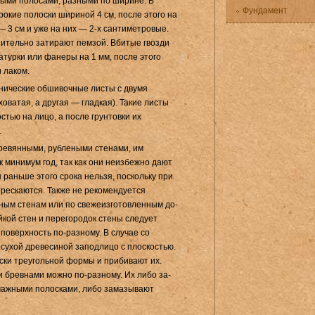
ными полосами, разными по ширине. В
Фундамент
окие полоски шириной 4 см, после этого на
 3 см и уже на них — 2-х сан­тиметровые.
нитель­но затирают пемзой. Вбитые гвозди
атурки или фанеры на 1 мм, после этого
 лаком.
нические обши­вочные листы с двумя
оватая, а другая — гладкая). Такие листы
тью на лицо, а после грун­товки их
.
ревянными, руб­леными стенами,
им
 минимум год, так как они неизбежно дают
 раньше этого срока нельзя, поскольку при
реска­ются. Также не рекомендуется
ным стенам или по свежеизготовленным до­
кой стен и перегоро­док стены следует
поверхность по-разному. В случае со
сухой древесиной заподлицо с плоско­стью.
ски треуголь­ной формы и прибивают их.
 бревнами можно по-разному. Их либо за­
мажными полосками, либо замазывают