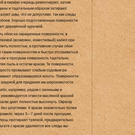
кой
в первую оче­редь ремонтируют, затем
щины и тщательным образом затирают.
зуют швы, что не допустимо, так как следы
 обоев. Хорошо подготовленные поверхности
ют деревянной чурочкой.
ить обои на
окра­шенные
поверхности, в
леевой (возможно, известковый) набел при
лить полностью, в против­ном случае обои
к таким поверхностям и быстро отслаиваться.
аски и просушки поверхность тща­тельно
яя пыль и остатки краски. Те поверхности,
 просто промывают слабым содовым ра­
нимают образовавшу­юся копоть. Поверхности
 шкуркой для придания им шероховатости.
 либо, например, рядом с оконными и
, рекомендуется отвести масляной краской
аске дают полностью вы­сохнуть. Окраску
 без шпатлевки. К краске значительно более
правило, через 3—7 дней после про­сушки,
лосы проти­рают тряпкой, предварительно
льтате с краски удаляются все следы вы­