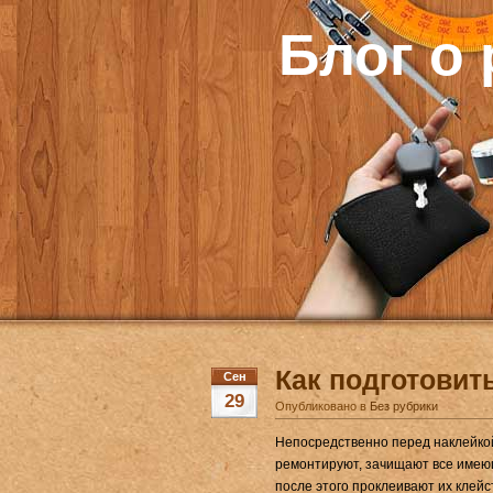
Блог о
Как подготовит
Сен
29
Опубликовано в
Без рубрики
Непосредственно перед наклейкой
ремонтируют, зачищают все имеющ
после этого про­клеивают их клей