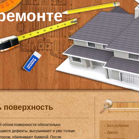
 ремонте
ь поверхность
 обоев поверхнос­ти обязательно
Без рубрики
ие­ся дефекты, высушивают и уже только
Двери
стером, обклеивают бумагой. После