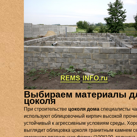
Выбираем материалы д
цоколя
При строительстве
цоколя дома
специалисты ча
используют облицовочный кирпич высокой прочн
устойчивый к агрессивным условиям среды. Хо
выглядит облицовка цоколя гранитным камнем се