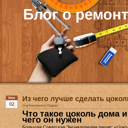
Блог о ремон
Из чего лучше сделать цокол
Июн
02
Опубликовано в
Подвал
Что такое цоколь дома и
чего он нужен
Большая Советская Энциклопедия пишет: «Цоко