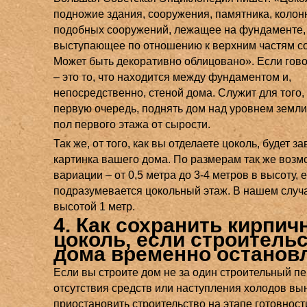
подножие здания, сооружения, памятника, колон
подобных сооружений, лежащее на фундаменте,
выступающее по отношению к верхним частям с
Может быть декоративно облицовано». Если гов
– это то, что находится между фундаментом и,
непосредственно, стеной дома. Служит для того, 
первую очередь, поднять дом над уровнем земли
пол первого этажа от сырости.
Так же, от того, как вы отделаете цоколь, будет за
картинка вашего дома. По размерам так же воз
вариации – от 0,5 метра до 3-4 метров в высоту, 
подразумевается цокольный этаж. В нашем случ
высотой 1 метр.
4. Как сохранить кирпи
цоколь, если строитель
дома временно останов
Если вы строите дом не за один строительный пе
отсутствия средств или наступления холодов в
приостановить строительство на этапе готовност