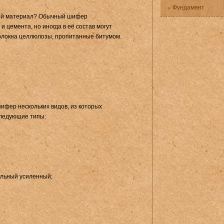
Фундамент
ный материал? Обычный шифер
и цемента, но иногда в её состав могут
волокна целлюлозы, пропитанные битумом.
фер нескольких видов, из которых
ледующие типы:
льный усиленный;