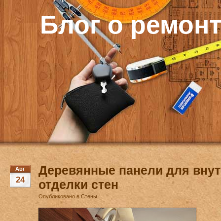
Блог о ремон
Деревянные панели для вну
Авг
24
отделки стен
Опубликовано в
Стены