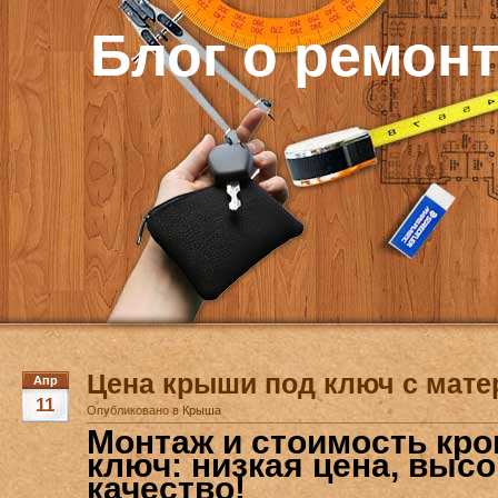
Блог о ремон
Цена крыши под ключ с мат
Апр
11
Опубликовано в
Крыша
Монтаж и стоимость кро
ключ: низкая цена, высо
качество!